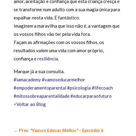
amor, aceitação e confiança que esta criança cresça e
se transforme num adulto com a sua magia única para
espalhar nesta vida. É fantástico.
Imaginem a maravilha que isso não é, a vantagem que
os vossos filhos vão ter pela vida fora.
Façam as afirmações com os vossos filhos, os
resultados valem uma vida com amor próprio,
confiança e
resiliência
.
Marque já a sua consulta.
#iamacademy
#vamoseducarmelhor
#empoderamentoparental
#psicologia
#lifecoach
#mitossobreaparentalidade
#educarparaofuturo
<Voltar ao Blog
←
Prev: "Vamos Educar Melhor" - Episódio 6