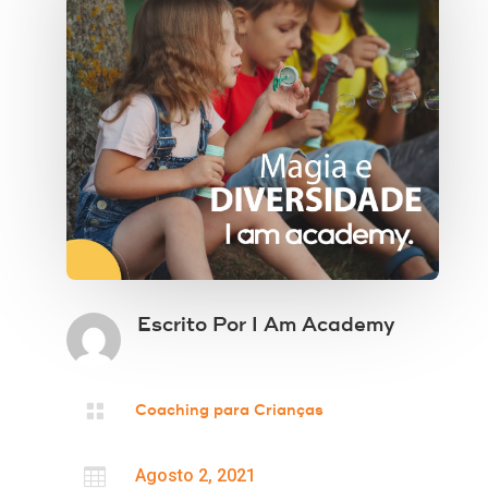
Escrito Por
I Am Academy

Coaching para Crianças

Agosto 2, 2021